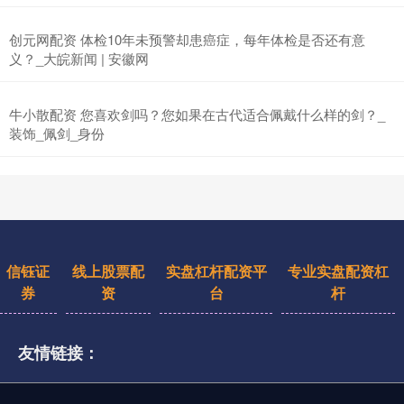
创元网配资 体检10年未预警却患癌症，每年体检是否还有意
义？_大皖新闻 | 安徽网
牛小散配资 您喜欢剑吗？您如果在古代适合佩戴什么样的剑？_
装饰_佩剑_身份
信钰证
线上股票配
实盘杠杆配资平
专业实盘配资杠
券
资
台
杆
友情链接：