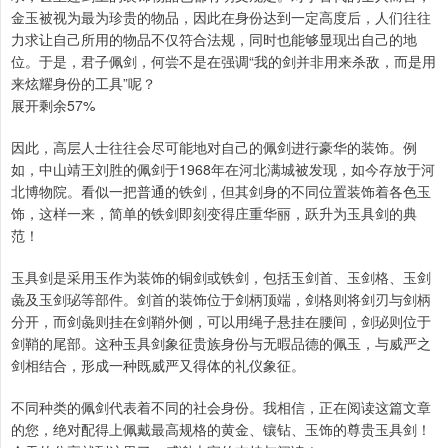
金玉被视为最为珍贵的物品，因此在身份达到一定高度后，人们往往
力求让自己所用的物品不仅符合法规，同时也能够显现出自己的地
位。于是，君子佩剑，何尝不是在强调“我的剑并非用来杀敌，而是用
来炫耀身份的工具”呢？
展开剩余57%
因此，高层人士往往会尽可能地对自己的佩剑进行豪华的装饰。例
如，中山靖王刘胜的佩剑于1968年在河北满城被发现，如今存放于河
北博物院。看似一把普通的铁剑，但其剑身的不同位置装饰着各色玉
饰，这样一来，简单的铁剑即刻变得庄重华丽，跃升为玉具剑的典
范！
玉具剑是采用玉作为装饰的铜剑或铁剑，包括玉剑首、玉剑格、玉剑
彘及玉剑珌等部件。剑首的装饰位于剑柄顶端，剑格则将剑刃与剑柄
分开，而剑彘则挂在剑鞘外侧，可以用绳子悬挂在腰间，剑珌则位于
剑鞘的尾部。这种玉具剑象征贵族身份与无暇品德的佩玉，与威严之
剑相结合，形成一种既威严又得体的礼仪象征。
不同种类的佩剑代表着不同的社会身份。我相信，正在阅读这篇文章
的您，绝对配得上佩戴最高规格的黄金、镶钻、玉饰的尊贵玉具剑！