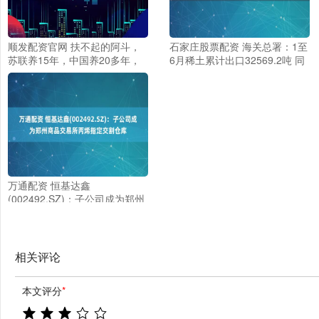
顺发配资官网 扶不起的阿斗，
石家庄股票配资 海关总署：1至
苏联养15年，中国养20多年，
6月稀土累计出口32569.2吨 同
为何仍穷困至今？
比增长11.9%
万通配资 恒基达鑫
(002492.SZ)：子公司成为郑州
商品交易所丙烯指定交割仓库
相关评论
本文评分
*