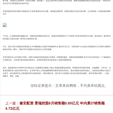
衡力量。“考虑到立法机构中（两党议席数）差距极小，这足以成为争议法案的决定性投票，确保法案能够反映民众的真实意愿。”马斯克4日
在社交平台X展望新党未来时写道。
马斯克猛烈抨击特朗普力推通过的“大而美”税收和支出法案。而根据近期民调，多数美国民众也反对该法案，认为其将进一步推高美国债务
水平。
7月4日，在美国首都华盛顿白宫，美国总统特朗普发表讲话。美国总统特朗普4日下午签署“大而美”税收和支出法案，标志着这一备受争议
的法案正式成为法律。新华社记者胡友松 摄
不过，曾出任民主党顾问的美国杜克大学桑福德公共政策学院教授马克·麦科克尔认为，马斯克旗下企业如太空探索技术公司获得大量联邦
政府合同这一事实，可能不利于他塑造“自由意志主义者”的形象。
尽管马斯克本人的“钞能力”很强，但两大传统政党的筹款能力也很强。特朗普的盟友、风险投资家詹姆斯·菲什巴克已宣布成立一个“超级政治
行动委员会”，以抗衡马斯克的政治影响力，这种组织通常是总统候选人“金援”的重要来源。
此外，被美媒评价为“暴脾气”的马斯克本人也需要有足够耐心“熬过”美国的重重选举机制，带着新党历经挫折考验、站稳脚跟。今年4月，马
斯克的团队投入超过2000万美元，支持保守派人士竞选威斯康星州最高法院法官职位，最后仍败给自由派候选人。这场竞选花费总计超过1
亿美元，成为美国历史上最“烧钱”的司法机构选举。马斯克事后说，他打算大大削减投入政治活动的资金规模，“除非有理由”资助。（记者：
周啸天、黄恒、沈敏）
信钰证券提示：文章来自网络，不代表本站观点。
上一篇：
秦安配资 景瑞控股6月销售额0.85亿元 年内累计销售额
4.72亿元