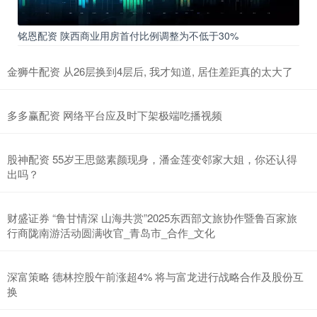
铭恩配资 陕西商业用房首付比例调整为不低于30%
金狮牛配资 从26层换到4层后, 我才知道, 居住差距真的太大了
多多赢配资 网络平台应及时下架极端吃播视频
股神配资 55岁王思懿素颜现身，潘金莲变邻家大姐，你还认得
出吗？
财盛证券 “鲁甘情深 山海共赏”2025东西部文旅协作暨鲁百家旅
行商陇南游活动圆满收官_青岛市_合作_文化
深富策略 德林控股午前涨超4% 将与富龙进行战略合作及股份互
换