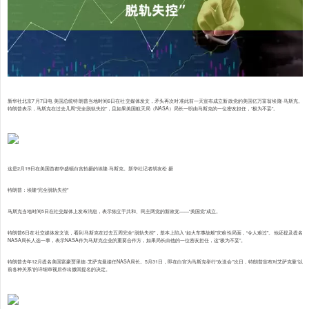
新华社北京7月7日电 美国总统特朗普当地时间6日在社交媒体发文，矛头再次对准此前一天宣布成立新政党的美国亿万富翁埃隆·马斯克。
特朗普表示，马斯克在过去几周“完全脱轨失控”，且如果美国航天局（NASA）局长一职由马斯克的一位密友担任，“极为不妥”。
这是2月19日在美国首都华盛顿白宫拍摄的埃隆·马斯克。新华社记者胡友松 摄
特朗普：埃隆“完全脱轨失控”
马斯克当地时间5日在社交媒体上发布消息，表示独立于共和、民主两党的新政党——“美国党”成立。
特朗普6日在社交媒体发文说，看到马斯克在过去五周完全“脱轨失控”，基本上陷入“如火车事故般”灾难性局面，“令人难过”。他还提及提名
NASA局长人选一事，表示NASA作为马斯克企业的重要合作方，如果局长由他的一位密友担任，这“极为不妥”。
特朗普去年12月提名美国富豪贾里德·艾萨克曼接任NASA局长。5月31日，即在白宫为马斯克举行“欢送会”次日，特朗普宣布对艾萨克曼“以
前各种关系”的详细审视后作出撤回提名的决定。