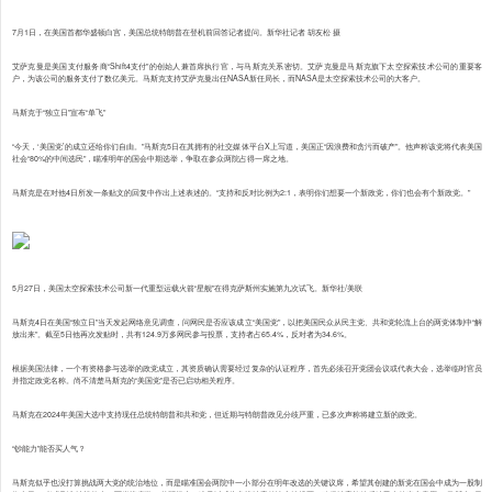
7月1日，在美国首都华盛顿白宫，美国总统特朗普在登机前回答记者提问。新华社记者 胡友松 摄
艾萨克曼是美国支付服务商“Shift4支付”的创始人兼首席执行官，与马斯克关系密切。艾萨克曼是马斯克旗下太空探索技术公司的重要客
户，为该公司的服务支付了数亿美元。马斯克支持艾萨克曼出任NASA新任局长，而NASA是太空探索技术公司的大客户。
马斯克于“独立日”宣布“单飞”
“今天，‘美国党’的成立还给你们自由。”马斯克5日在其拥有的社交媒体平台X上写道，美国正“因浪费和贪污而破产”。他声称该党将代表美国
社会“80%的中间选民”，瞄准明年的国会中期选举，争取在参众两院占得一席之地。
马斯克是在对他4日所发一条贴文的回复中作出上述表述的。“支持和反对比例为2:1，表明你们想要一个新政党，你们也会有个新政党。”
5月27日，美国太空探索技术公司新一代重型运载火箭“星舰”在得克萨斯州实施第九次试飞。新华社/美联
马斯克4日在美国“独立日”当天发起网络意见调查，问网民是否应该成立“美国党”，以把美国民众从民主党、共和党轮流上台的两党体制中“解
放出来”。截至5日他再次发贴时，共有124.9万多网民参与投票，支持者占65.4%，反对者为34.6%。
根据美国法律，一个有资格参与选举的政党成立，其资质确认需要经过复杂的认证程序，首先必须召开党团会议或代表大会，选举临时官员
并指定政党名称。尚不清楚马斯克的“美国党”是否已启动相关程序。
马斯克在2024年美国大选中支持现任总统特朗普和共和党，但近期与特朗普政见分歧严重，已多次声称将建立新的政党。
“钞能力”能否买人气？
马斯克似乎也没打算挑战两大党的统治地位，而是瞄准国会两院中一小部分在明年改选的关键议席，希望其创建的新党在国会中成为一股制