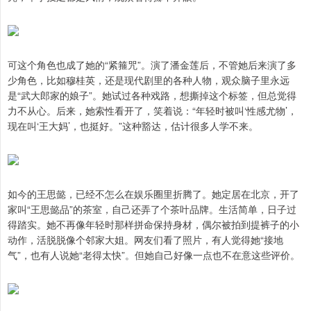
可这个角色也成了她的“紧箍咒”。演了潘金莲后，不管她后来演了多
少角色，比如穆桂英，还是现代剧里的各种人物，观众脑子里永远
是“武大郎家的娘子”。她试过各种戏路，想撕掉这个标签，但总觉得
力不从心。后来，她索性看开了，笑着说：“年轻时被叫‘性感尤物’，
现在叫‘王大妈’，也挺好。”这种豁达，估计很多人学不来。
如今的王思懿，已经不怎么在娱乐圈里折腾了。她定居在北京，开了
家叫“王思懿品”的茶室，自己还弄了个茶叶品牌。生活简单，日子过
得踏实。她不再像年轻时那样拼命保持身材，偶尔被拍到提裤子的小
动作，活脱脱像个邻家大姐。网友们看了照片，有人觉得她“接地
气”，也有人说她“老得太快”。但她自己好像一点也不在意这些评价。