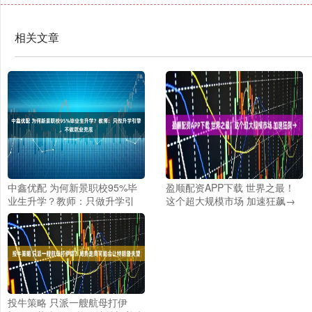
相关文章
中鑫优配 为何新景职校95%毕
盈顺配资APP下载 世界之最！
业生升学？教师：只做升学引
这个超大规模市场 加速狂飙→
擎，不做就业兜底
投牛策略 只派一艘航母打伊