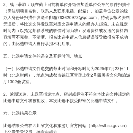
2、线上获取：须在截止日前将单位介绍信加盖单位公章的原件扫描件
（需注明项目名称、联系人及联系电话、邮箱）、加盖单位公章的经
办人身份证扫描件发送至邮箱763620973@qq.com，待确认报名资料
无误后，将比选文件发送至对应比选申请人的经办人邮箱。未在规定
时间内（以指定邮箱系统的收信时间为准）发送资料或发送的资料内
容填写不完整、不清晰、报名比选申请人信息错误等导致报名不成功
的，由比选申请人自行承担不利后果。
五、比选申请文件的递交及开标时间、地点
（一）比选申请文件递交的截止时间和开标时间为2025年7月23日11
时（北京时间），地点为成都市锦江区青莲上街2号四川省文化和旅游
厅1302会议室。
2、逾期送达、未送至指定地点、密封或标注不符合本比选文件规定的
比选申请文件将被拒收，本次比选不接受邮寄的比选申请文件。
六、比选结果公示
比选结果公告在四川省文化和旅游厅官方网站（http://wlt.sc.gov.cn）
上公示无异议后，确定中标方。