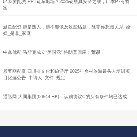
51我要配资 PPT造车退场？2025硬核真安全之战，广本P7有答
案
涵星配资 越是熟人，越不能谈及这些话题，除非你想毁关系_婚
姻_是非_家庭
中鑫优配 马斯克成立“美国党” 特朗普回应：荒谬
股宝网配资 四川省文化和旅游厅 2025年乡村旅游带头人培训项
目比选公告_申请人_文件_规定
通弘网 大同集团(00544.HK)：认购协议C的所有条件均已达成