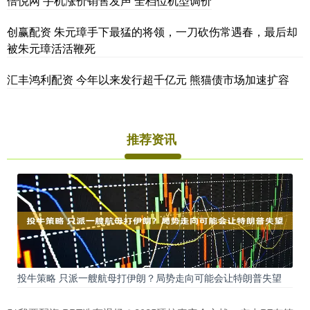
倍悦网 手机涨价销售发声 全档位机型调价
创赢配资 朱元璋手下最猛的将领，一刀砍伤常遇春，最后却
被朱元璋活活鞭死
汇丰鸿利配资 今年以来发行超千亿元 熊猫债市场加速扩容
推荐资讯
投牛策略 只派一艘航母打伊朗？局势走向可能会让特朗普失望